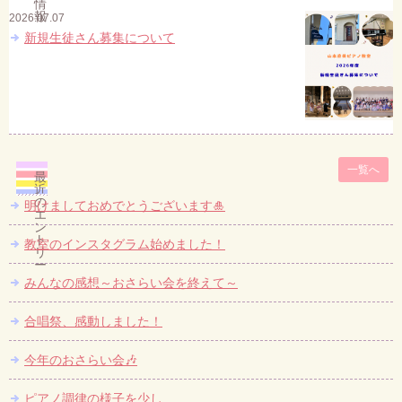
情
報
2026.07.07
新規生徒さん募集について
一覧へ
最
近
の
明けましておめでとうございます🎍
エ
ン
ト
教室のインスタグラム始めました！
リ
ー
みんなの感想～おさらい会を終えて～
合唱祭、感動しました！
今年のおさらい会🎶
ピアノ調律の様子を少し