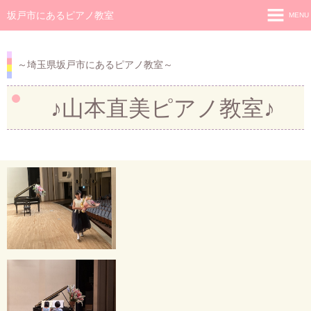
坂戸市にあるピアノ教室
MENU
ホーム
～埼玉県坂戸市にあるピアノ教室～
お問い合わせ
新着情報
♪山本直美ピアノ教室♪
ブログ
レッスンについて
講師について
教室所在地
教室イベント
Q＆A よくあるご質問