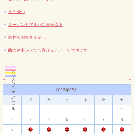
あと3日♪
ユーゲントアルバム演奏講座
軽井沢国際音楽祭へ
曲の途中からでも弾けること、て大切です
レ
ッ
«
ス
»
ン
ス
2026年08月
ケ
ジ
日
ュ
月
火
水
木
金
土
ー
ル
1
2
3
4
5
6
7
8
9
10
11
12
13
14
15